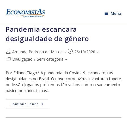
Ir
para
Menu
o
conteúdo
Pandemia escancara
desigualdade de gênero
Autor
Post
Amanda Pedrosa de Matos
26/10/2020
do
publicado:
Categoria
Divulgação
/
Sem categoria
post:
do
post:
Por Ediane Tiago* A pandemia da Covid-19 escancarou as
desigualdades no Brasil. O novo coronavírus levantou o tapete
onde são jogados problemas tão velhos como o saneamento
básico precário, falhas…
Pandemia
Continue Lendo
Escancara
Desigualdade
De
Gênero