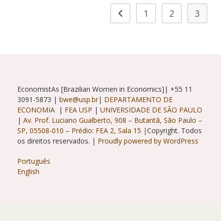
1
2
3
Ir para a página anterior
EconomistAs [Brazilian Women in Economics]| +55 11
3091-5873 |
bwe@usp.br
|
DEPARTAMENTO DE
ECONOMIA
|
FEA USP
|
UNIVERSIDADE DE SÃO PAULO
|
Av. Prof. Luciano Gualberto, 908 – Butantã, São Paulo –
SP, 05508-010 – Prédio: FEA 2, Sala 15 |
Copyright. Todos
os direitos reservados. |
Proudly powered by WordPress
Português
English