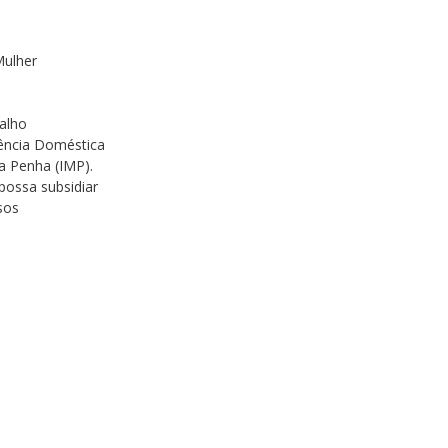
Mulher
alho
ência Doméstica
a Penha (IMP).
possa subsidiar
sos