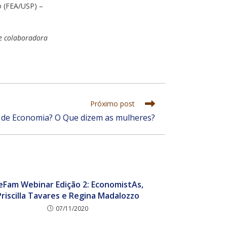
o (FEA/USP) –
 e colaboradora
Próximo post
a de Economia? O Que dizem as mulheres?
eFam Webinar Edição 2: EconomistAs,
Priscilla Tavares e Regina Madalozzo
07/11/2020