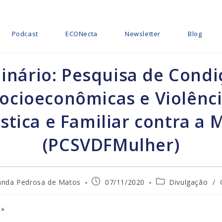
Podcast
ECONecta
Newsletter
Blog
inário: Pesquisa de Condi
ocioeconômicas e Violênc
tica e Familiar contra a 
(PCSVDFMulher)
Post
Categoria
nda Pedrosa de Matos
07/11/2020
Divulgação
/
publicado:
do
post:
o*