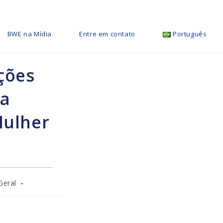
BWE na Mídia
Entre em contato
Português
ções
ia
Mulher
Geral