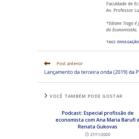
Faculdade de Ec
Av. Professor L
*Ediane Tiago é 
do EconomistAs.
TAGS
:
DIVULGAÇÃO
Leia
Post anterior
mais
Lançamento da terceira onda (2019) da
artigos
VOCÊ TAMBÉM PODE GOSTAR
Podcast: Especial profissão de
economista com Ana Maria Barufi 
Renata Gukovas
27/11/2020