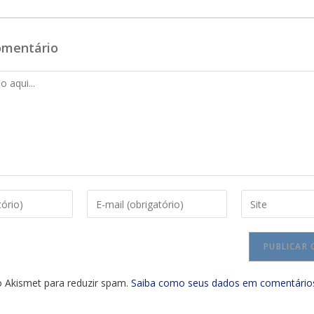
omentário
Digite
Digite
seu
o
endereço
URL
de
do
e-
seu
mail
site
a o Akismet para reduzir spam.
Saiba como seus dados em comentário
para
(opcional)
comentar