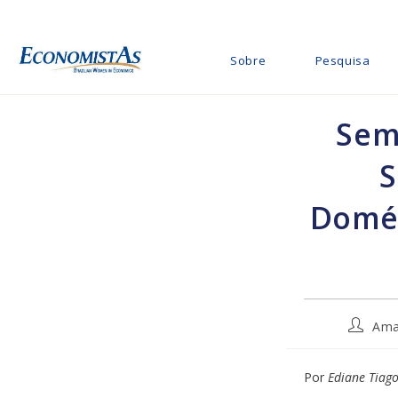
Ir
para
o
Sobre
Pesquisa
conteúdo
Sem
S
Domés
Autor
Ama
do
post:
Por
Ediane Tiag