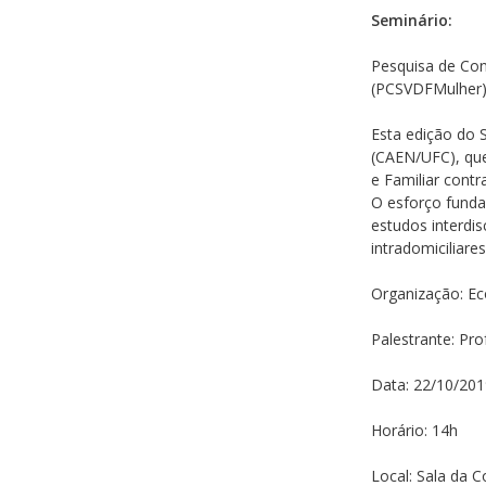
Seminário:
Pesquisa de Con
(PCSVDFMulher
Esta edição do 
(CAEN/UFC), qu
e Familiar cont
O esforço funda
estudos interdis
intradomiciliare
Organização: E
Palestrante: Pr
Data: 22/10/201
Horário: 14h
Local: Sala da 