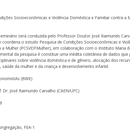
dições Socioeconômicas e Violência Doméstica e Familiar contra a 
)
Seminário será conduzida pelo Professor Doutor José Raimundo Carv
e coordena o estudo Pesquisa de Condições Socioeconômicas e Viol
ra a Mulher (PCSVDFMulher), em colaboração com o Instituto Maria d
mental da pesquisa é constituir uma inédita coletânea de dados que 
ciplinares sobre violência doméstica e de gênero, alocação dos recur
s, saúde da mulher e da criança e desenvolvimento infantil.
conomistAs (BWE)
of. Dr. José Raimundo Carvalho (CAEN/UFC)
9
Congregação, FEA-1