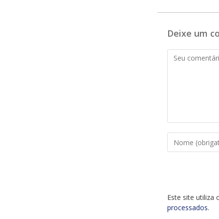
Deixe um c
Comentário
Digite
seu
nome
ou
nome
de
Este site utiliz
usuário
processados
.
para