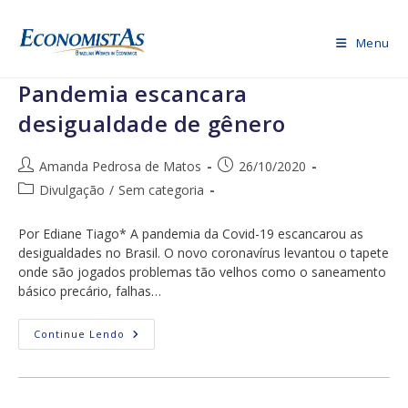
Ir
para
Menu
o
conteúdo
Pandemia escancara
desigualdade de gênero
Autor
Post
Amanda Pedrosa de Matos
26/10/2020
do
publicado:
Categoria
Divulgação
/
Sem categoria
post:
do
post:
Por Ediane Tiago* A pandemia da Covid-19 escancarou as
desigualdades no Brasil. O novo coronavírus levantou o tapete
onde são jogados problemas tão velhos como o saneamento
básico precário, falhas…
Pandemia
Continue Lendo
Escancara
Desigualdade
De
Gênero