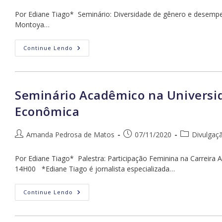
do
publicado:
do
post:
post:
Por Ediane Tiago* Seminário: Diversidade de gênero e desempen
Montoya…
Seminário
Continue Lendo
Para
O
Núcleo
De
Direitos
E
Seminário Acadêmico na Universid
Liberdade
E
Econômica
O
Núcleo
De
Estudos
Autor
Post
Categoria
Amanda Pedrosa de Matos
07/11/2020
Divulgaç
De
do
publicado:
do
Gênero
Do
post:
post:
Por Ediane Tiago* Palestra: Participação Feminina na Carreira 
Insper
14H00 *Ediane Tiago é jornalista especializada…
Seminário
Continue Lendo
Acadêmico
Na
Universidade
Federal