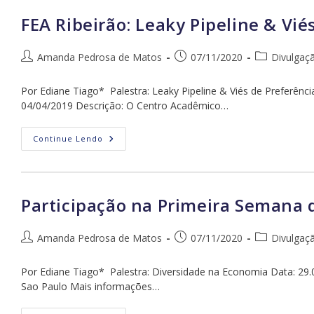
De
Uberlândia:
FEA Ribeirão: Leaky Pipeline & Vi
Participação
Feminina
Na
Carreira
Autor
Post
Categoria
Amanda Pedrosa de Matos
07/11/2020
Divulgaç
Econômica
do
publicado:
do
post:
post:
Por Ediane Tiago* Palestra: Leaky Pipeline & Viés de Preferên
04/04/2019 Descrição: O Centro Acadêmico…
FEA
Continue Lendo
Ribeirão:
Leaky
Pipeline
&
Viés
De
Participação na Primeira Semana 
Preferência
Em
Economia
Autor
Post
Categoria
Amanda Pedrosa de Matos
07/11/2020
Divulgaç
do
publicado:
do
post:
post:
Por Ediane Tiago* Palestra: Diversidade na Economia Data: 29.
Sao Paulo Mais informações…