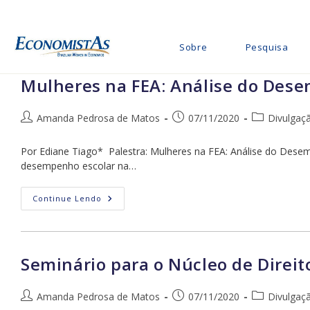
Ir
para
o
Sobre
Pesquisa
conteúdo
Mulheres na FEA: Análise do Des
Autor
Post
Categoria
Amanda Pedrosa de Matos
07/11/2020
Divulgaç
do
publicado:
do
post:
post:
Por Ediane Tiago* Palestra: Mulheres na FEA: Análise do Dese
desempenho escolar na…
Mulheres
Continue Lendo
Na
FEA:
Análise
Do
Desempenho
Escolar
Seminário para o Núcleo de Direit
Autor
Post
Categoria
Amanda Pedrosa de Matos
07/11/2020
Divulgaç