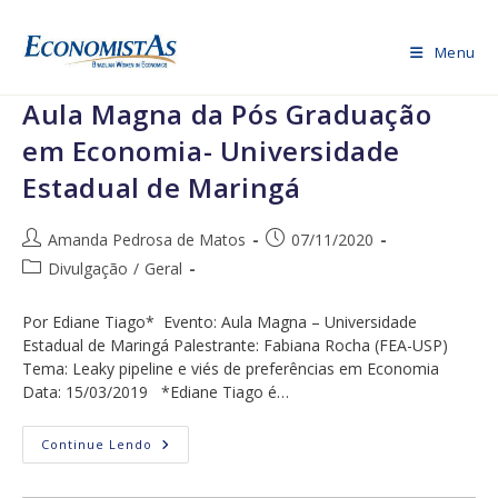
Ir
para
Menu
o
conteúdo
Aula Magna da Pós Graduação
em Economia- Universidade
Estadual de Maringá
Autor
Post
Amanda Pedrosa de Matos
07/11/2020
do
publicado:
Categoria
Divulgação
/
Geral
post:
do
post:
Por Ediane Tiago* Evento: Aula Magna – Universidade
Estadual de Maringá Palestrante: Fabiana Rocha (FEA-USP)
Tema: Leaky pipeline e viés de preferências em Economia
Data: 15/03/2019 *Ediane Tiago é…
Aula
Continue Lendo
Magna
Da
Pós