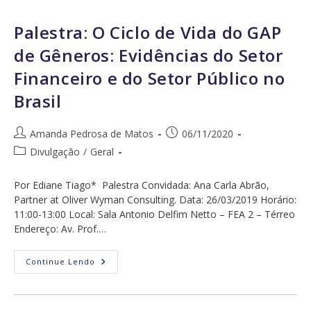
Graduação
Em
Economia-
Palestra: O Ciclo de Vida do GAP
Universidade
Estadual
de Gêneros: Evidências do Setor
De
Maringá
Financeiro e do Setor Público no
Brasil
Autor
Post
Amanda Pedrosa de Matos
06/11/2020
do
publicado:
Categoria
Divulgação
/
Geral
post:
do
post:
Por Ediane Tiago* Palestra Convidada: Ana Carla Abrão,
Partner at Oliver Wyman Consulting. Data: 26/03/2019 Horário:
11:00-13:00 Local: Sala Antonio Delfim Netto – FEA 2 – Térreo
Endereço: Av. Prof.…
Palestra:
Continue Lendo
O
Ciclo
De
Vida
Do