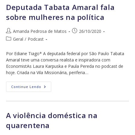
GAP
Deputada Tabata Amaral fala
De
Gêneros:
sobre mulheres na política
Evidências
Do
Setor
Financeiro
Autor
Post
Amanda Pedrosa de Matos
26/10/2020
E
do
publicado:
Do
Categoria
Geral
/
Podcast
Setor
post:
do
Público
No
post:
Por Ediane Tiago* A deputada federal por São Paulo Tabata
Brasil
Amaral teve uma conversa realista e inspiradora com
EconomistAs Laura Karpuska e Paula Pereda no podcast de
hoje. Criada na Vila Missionária, periferia…
Deputada
Continue Lendo
Tabata
Amaral
Fala
Sobre
Mulheres
Na
A violência doméstica na
Política
quarentena