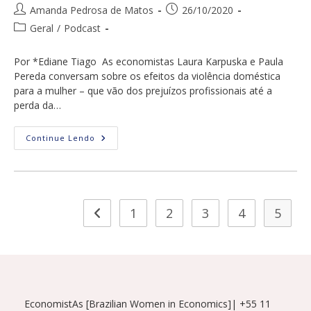
Autor
Post
Amanda Pedrosa de Matos
26/10/2020
do
publicado:
Categoria
Geral
/
Podcast
post:
do
post:
Por *Ediane Tiago As economistas Laura Karpuska e Paula
Pereda conversam sobre os efeitos da violência doméstica
para a mulher – que vão dos prejuízos profissionais até a
perda da…
A
Continue Lendo
Violência
Doméstica
Na
Quarentena
1
2
3
4
5
Ir para a página anterior
EconomistAs [Brazilian Women in Economics]| +55 11