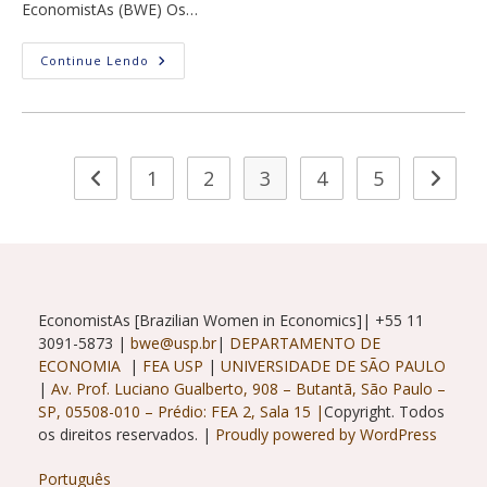
EconomistAs (BWE) Os…
Lançamento
Continue Lendo
Da
Terceira
Onda
(2019)
Da
PCSVDFMulher
1
2
3
4
5
Ir para a página anterior
Ir para
EconomistAs [Brazilian Women in Economics]| +55 11
3091-5873 |
bwe@usp.br
|
DEPARTAMENTO DE
ECONOMIA
|
FEA USP
|
UNIVERSIDADE DE SÃO PAULO
|
Av. Prof. Luciano Gualberto, 908 – Butantã, São Paulo –
SP, 05508-010 – Prédio: FEA 2, Sala 15 |
Copyright. Todos
os direitos reservados. |
Proudly powered by WordPress
Português