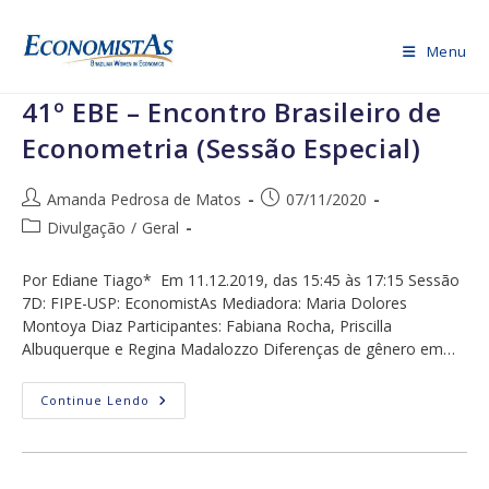
Ir
para
Menu
o
conteúdo
41º EBE – Encontro Brasileiro de
Econometria (Sessão Especial)
Autor
Post
Amanda Pedrosa de Matos
07/11/2020
do
publicado:
Categoria
Divulgação
/
Geral
post:
do
post:
Por Ediane Tiago* Em 11.12.2019, das 15:45 às 17:15 Sessão
7D: FIPE-USP: EconomistAs Mediadora: Maria Dolores
Montoya Diaz Participantes: Fabiana Rocha, Priscilla
Albuquerque e Regina Madalozzo Diferenças de gênero em…
41º
Continue Lendo
EBE
–
Encontro
Brasileiro
De