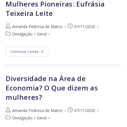
Econometria
Mulheres Pioneiras: Eufrásia
(Sessão
Especial)
Teixeira Leite
Autor
Post
Amanda Pedrosa de Matos
07/11/2020
do
publicado:
Categoria
Divulgação
/
Geral
post:
do
post:
Mulheres
Continue Lendo
Pioneiras:
Eufrásia
Teixeira
Leite
Diversidade na Área de
Economia? O Que dizem as
mulheres?
Autor
Post
Amanda Pedrosa de Matos
07/11/2020
do
publicado:
Categoria
Divulgação
/
Geral
post:
do