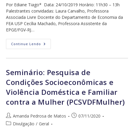
post:
Por Ediane Tiago* Data: 24/10/2019 Horário: 11h30 – 13h
Palestrantes convidadas: Laura Carvalho, Professora
Associada Livre Docente do Departamento de Economia da
FEA USP Cecília Machado, Professora Assistente da
EPGE/FGV-RJ…
Diversidade
Continue Lendo
Na
Área
De
Economia?
O
Que
Seminário: Pesquisa de
Dizem
As
Condições Socioeconômicas e
Mulheres?
Violência Doméstica e Familiar
contra a Mulher (PCSVDFMulher)
Autor
Post
Amanda Pedrosa de Matos
07/11/2020
do
publicado:
Categoria
Divulgação
/
Geral
post:
do