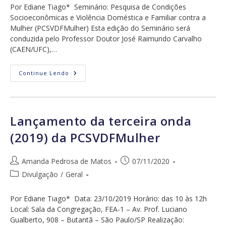
post:
Por Ediane Tiago* Seminário: Pesquisa de Condições
Socioeconômicas e Violência Doméstica e Familiar contra a
Mulher (PCSVDFMulher) Esta edição do Seminário será
conduzida pelo Professor Doutor José Raimundo Carvalho
(CAEN/UFC),…
Seminário:
Continue Lendo
Pesquisa
De
Condições
Socioeconômicas
E
Violência
Lançamento da terceira onda
Doméstica
E
(2019) da PCSVDFMulher
Familiar
Contra
A
Mulher
Autor
Post
Amanda Pedrosa de Matos
07/11/2020
(PCSVDFMulher)
do
publicado:
Categoria
Divulgação
/
Geral
post:
do
post:
Por Ediane Tiago* Data: 23/10/2019 Horário: das 10 às 12h
Local: Sala da Congregação, FEA-1 – Av. Prof. Luciano
Gualberto, 908 – Butantã – São Paulo/SP Realização: