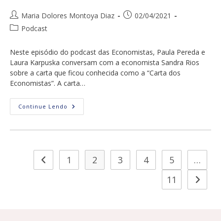
Pandemia
Autor
Post
Maria Dolores Montoya Diaz
02/04/2021
do
publicado:
Categoria
Podcast
post:
do
post:
Neste episódio do podcast das Economistas, Paula Pereda e
Laura Karpuska conversam com a economista Sandra Rios
sobre a carta que ficou conhecida como a “Carta dos
Economistas”. A carta…
PodCast
Continue Lendo
Das
EconomistAs
Com
Sandra
Rios:
A
Carta
1
2
3
4
5
…
Ir para a página anterior
Dos
Economistas
11
Ir para