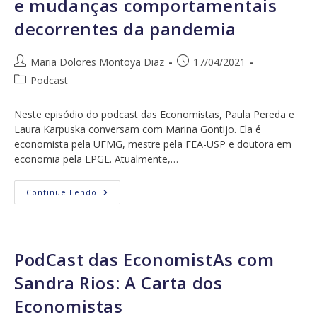
e mudanças comportamentais
Redes
De
Apoio
decorrentes da pandemia
Femininas
Autor
Post
Maria Dolores Montoya Diaz
17/04/2021
do
publicado:
Categoria
Podcast
post:
do
post:
Neste episódio do podcast das Economistas, Paula Pereda e
Laura Karpuska conversam com Marina Gontijo. Ela é
economista pela UFMG, mestre pela FEA-USP e doutora em
economia pela EPGE. Atualmente,…
PodCast
Continue Lendo
Das
EconomistAs
Com
Marina
Gontijo:
Mulheres
PodCast das EconomistAs com
Líderes
E
Sandra Rios: A Carta dos
Mudanças
Comportamentais
Economistas
Decorrentes
Da