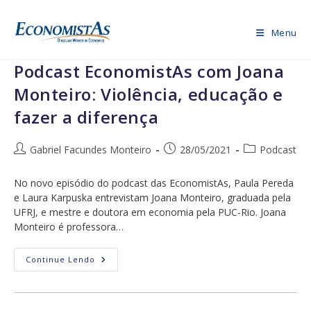
Ir
para
Menu
o
conteúdo
Podcast EconomistAs com Joana
Monteiro: Violência, educação e
fazer a diferença
Autor
Post
Categoria
Gabriel Facundes Monteiro
28/05/2021
Podcast
do
publicado:
do
post:
post:
No novo episódio do podcast das EconomistAs, Paula Pereda
e Laura Karpuska entrevistam Joana Monteiro, graduada pela
UFRJ, e mestre e doutora em economia pela PUC-Rio. Joana
Monteiro é professora…
Podcast
Continue Lendo
EconomistAs
Com
Joana
Monteiro:
Violência,