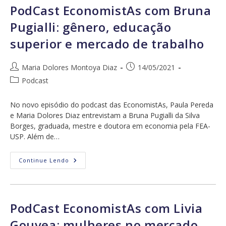
Educação
PodCast EconomistAs com Bruna
E
Fazer
Pugialli: gênero, educação
A
Diferença
superior e mercado de trabalho
Autor
Post
Maria Dolores Montoya Diaz
14/05/2021
do
publicado:
Categoria
Podcast
post:
do
post:
No novo episódio do podcast das EconomistAs, Paula Pereda
e Maria Dolores Diaz entrevistam a Bruna Pugialli da Silva
Borges, graduada, mestre e doutora em economia pela FEA-
USP. Além de…
PodCast
Continue Lendo
EconomistAs
Com
Bruna
Pugialli:
Gênero,
Educação
PodCast EconomistAs com Livia
Superior
E
Gouvea: mulheres no mercado
Mercado