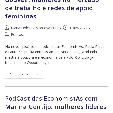
De
de trabalho e redes de apoio
Trabalho
femininas
Autor
Post
Maria Dolores Montoya Diaz
01/05/2021
do
publicado:
Categoria
Podcast
post:
do
post:
No novo episódio do podcast das EconomistAs, Paula Pereda
e Laura Kaspuska entrevistam a Livia Gouvea, graduada,
mestre e doutora em economia pela PUC-Rio. Livia já
trabalhou no Opportunity, no…
PodCast
Continue Lendo
EconomistAs
Com
Livia
Gouvea:
Mulheres
No
PodCast das EconomistAs com
Mercado
De
Marina Gontijo: mulheres líderes
Trabalho
E