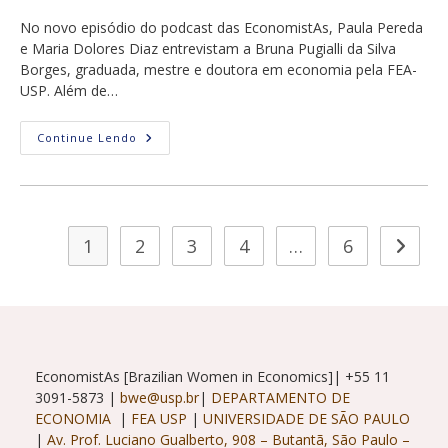
post:
No novo episódio do podcast das EconomistAs, Paula Pereda
e Maria Dolores Diaz entrevistam a Bruna Pugialli da Silva
Borges, graduada, mestre e doutora em economia pela FEA-
USP. Além de…
PodCast
Continue Lendo
EconomistAs
Com
Bruna
Pugialli:
Gênero,
Educação
Superior
1
2
3
4
…
6
Ir para
E
Mercado
De
Trabalho
EconomistAs [Brazilian Women in Economics]| +55 11
3091-5873 |
bwe@usp.br
|
DEPARTAMENTO DE
ECONOMIA
|
FEA USP
|
UNIVERSIDADE DE SÃO PAULO
|
Av. Prof. Luciano Gualberto, 908 – Butantã, São Paulo –