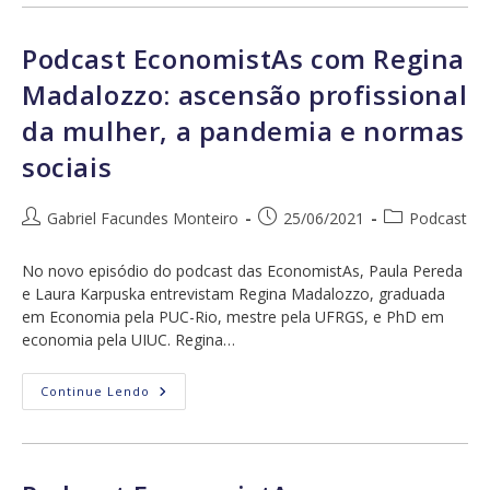
Mulher
2022:
Edição
Muito
Podcast EconomistAs com Regina
Especial
Do
Madalozzo: ascensão profissional
Podcast
EconomistAs
da mulher, a pandemia e normas
Com
Eliana
Cardoso
sociais
Autor
Post
Categoria
Gabriel Facundes Monteiro
25/06/2021
Podcast
do
publicado:
do
post:
post:
No novo episódio do podcast das EconomistAs, Paula Pereda
e Laura Karpuska entrevistam Regina Madalozzo, graduada
em Economia pela PUC-Rio, mestre pela UFRGS, e PhD em
economia pela UIUC. Regina…
Podcast
Continue Lendo
EconomistAs
Com
Regina
Madalozzo:
Ascensão
Profissional