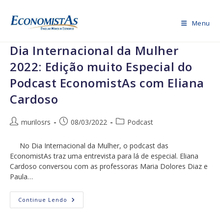
Ir
para
Menu
o
conteúdo
Dia Internacional da Mulher
2022: Edição muito Especial do
Podcast EconomistAs com Eliana
Cardoso
Autor
Post
Categoria
murilosrs
08/03/2022
Podcast
do
publicado:
do
post:
post:
No Dia Internacional da Mulher, o podcast das
EconomistAs traz uma entrevista para lá de especial. Eliana
Cardoso conversou com as professoras Maria Dolores Diaz e
Paula…
Dia
Continue Lendo
Internacional
Da