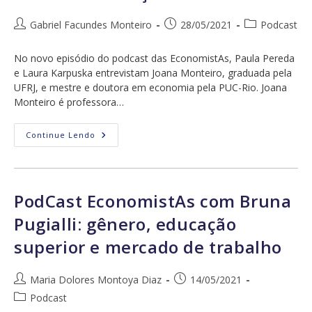
Autor
Post
Categoria
Gabriel Facundes Monteiro
28/05/2021
Podcast
do
publicado:
do
post:
post:
No novo episódio do podcast das EconomistAs, Paula Pereda
e Laura Karpuska entrevistam Joana Monteiro, graduada pela
UFRJ, e mestre e doutora em economia pela PUC-Rio. Joana
Monteiro é professora…
Podcast
Continue Lendo
EconomistAs
Com
Joana
Monteiro:
Violência,
Educação
PodCast EconomistAs com Bruna
E
Fazer
Pugialli: gênero, educação
A
Diferença
superior e mercado de trabalho
Autor
Post
Maria Dolores Montoya Diaz
14/05/2021
do
publicado:
Categoria
Podcast
post:
do