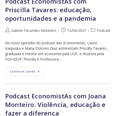
Podcast EconomistAs com
Da
Mulher,
Priscilla Tavares: educação,
A
Pandemia
oportunidades e a pandemia
E
Normas
Sociais
Autor
Post
Categoria
Gabriel Facundes Monteiro
12/06/2021
Podcast
do
publicado:
do
post:
post:
No novo episódio do podcast das EconomistAs, Laura
Karpuska e Maria Dolores Diaz entrevistam Priscilla Tavares,
graduada e mestre em economia pela USP, e doutora pela
FGV-EESP. Priscilla é Professora…
Podcast
Continue Lendo
EconomistAs
Com
Priscilla
Tavares:
Educação,
Oportunidades
Podcast EconomistAs com Joana
E
A
Monteiro: Violência, educação e
Pandemia
fazer a diferença