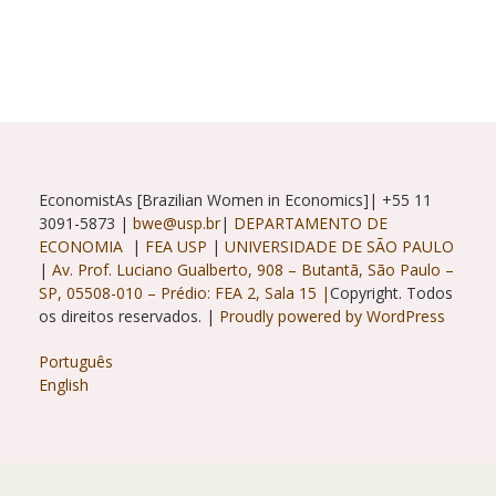
Economista
Com
Ana
Maria
Barufi
E
Renata
Gukovas
EconomistAs [Brazilian Women in Economics]| +55 11
3091-5873 |
bwe@usp.br
|
DEPARTAMENTO DE
ECONOMIA
|
FEA USP
|
UNIVERSIDADE DE SÃO PAULO
|
Av. Prof. Luciano Gualberto, 908 – Butantã, São Paulo –
SP, 05508-010 – Prédio: FEA 2, Sala 15 |
Copyright. Todos
os direitos reservados. |
Proudly powered by WordPress
Português
English