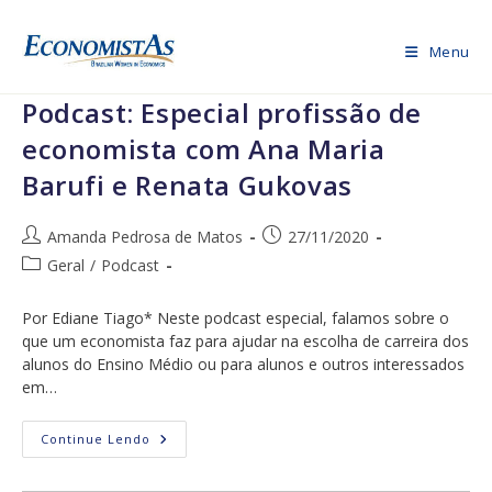
Ir
para
Menu
o
conteúdo
Podcast: Especial profissão de
economista com Ana Maria
Barufi e Renata Gukovas
Autor
Post
Amanda Pedrosa de Matos
27/11/2020
do
publicado:
Categoria
Geral
/
Podcast
post:
do
post:
Por Ediane Tiago* Neste podcast especial, falamos sobre o
que um economista faz para ajudar na escolha de carreira dos
alunos do Ensino Médio ou para alunos e outros interessados
em…
Podcast:
Continue Lendo
Especial
Profissão
De