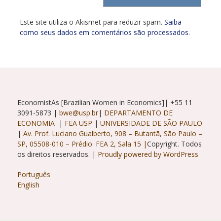
seu
comentar
site
Este site utiliza o Akismet para reduzir spam.
Saiba
(opcional)
como seus dados em comentários são processados
.
EconomistAs [Brazilian Women in Economics]| +55 11
3091-5873 |
bwe@usp.br
|
DEPARTAMENTO DE
ECONOMIA
|
FEA USP
|
UNIVERSIDADE DE SÃO PAULO
|
Av. Prof. Luciano Gualberto, 908 – Butantã, São Paulo –
SP, 05508-010 – Prédio: FEA 2, Sala 15 |
Copyright. Todos
os direitos reservados. |
Proudly powered by WordPress
Português
English