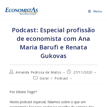
Ir
para
Menu
o
conteúdo
Podcast: Especial profissão
de economista com Ana
Maria Barufi e Renata
Gukovas
Autor
Post
Amanda Pedrosa de Matos
27/11/2020
do
publicado:
Categoria
Geral
/
Podcast
post:
do
post:
Por
Ediane Tiago*
Neste podcast especial, falamos sobre o que um
economista faz para ajudar na escolha de carreira dos