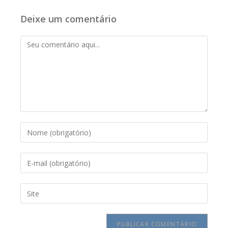
Deixe um comentário
Comentário
Digite
seu
nome
Digite
ou
seu
nome
endereço
de
Digite
de
usuário
o
e-
para
URL
mail
comentar
do
para