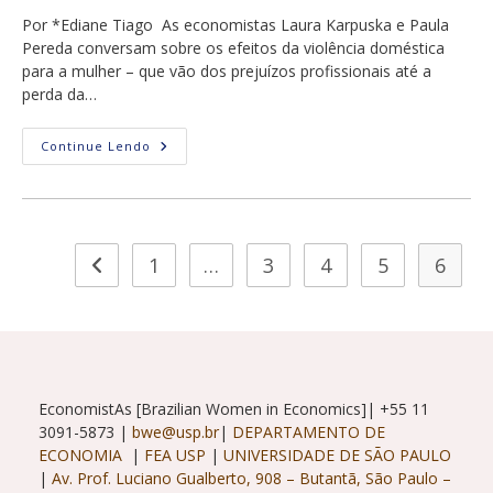
post:
Por *Ediane Tiago As economistas Laura Karpuska e Paula
Pereda conversam sobre os efeitos da violência doméstica
para a mulher – que vão dos prejuízos profissionais até a
perda da…
A
Continue Lendo
Violência
Doméstica
Na
Quarentena
1
…
3
4
5
6
Ir para a página anterior
EconomistAs [Brazilian Women in Economics]| +55 11
3091-5873 |
bwe@usp.br
|
DEPARTAMENTO DE
ECONOMIA
|
FEA USP
|
UNIVERSIDADE DE SÃO PAULO
|
Av. Prof. Luciano Gualberto, 908 – Butantã, São Paulo –