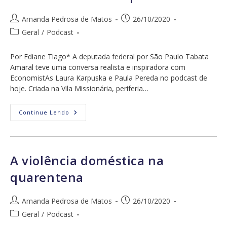
Saúde
Autor
Post
Amanda Pedrosa de Matos
26/10/2020
do
publicado:
Categoria
Geral
/
Podcast
post:
do
post:
Por Ediane Tiago* A deputada federal por São Paulo Tabata
Amaral teve uma conversa realista e inspiradora com
EconomistAs Laura Karpuska e Paula Pereda no podcast de
hoje. Criada na Vila Missionária, periferia…
Deputada
Continue Lendo
Tabata
Amaral
Fala
Sobre
Mulheres
Na
A violência doméstica na
Política
quarentena
Autor
Post
Amanda Pedrosa de Matos
26/10/2020
do
publicado:
Categoria
Geral
/
Podcast
post:
do