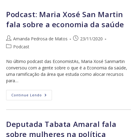
Sobre
Mercado
De
Podcast: Maria Xosé San Martin
Trabalho,
Maternidade
fala sobre a economia da saúde
E
Aborto
Autor
Post
Amanda Pedrosa de Matos
23/11/2020
do
publicado:
Categoria
Podcast
post:
do
post:
No último podcast das EconomistAs, Maria Xosé Sanmartin
conversou com a gente sobre o que é a Economia da saúde,
uma ramificação da área que estuda como alocar recursos
para…
Podcast:
Continue Lendo
Maria
Xosé
San
Martin
Fala
Sobre
Deputada Tabata Amaral fala
A
Economia
sobre mulheres na política
Da