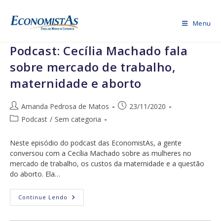
Ir
para
Menu
o
conteúdo
Podcast: Cecília Machado fala
sobre mercado de trabalho,
maternidade e aborto
Autor
Post
Amanda Pedrosa de Matos
23/11/2020
do
publicado:
Categoria
Podcast
/
Sem categoria
post:
do
post:
Neste episódio do podcast das EconomistAs, a gente
conversou com a Cecília Machado sobre as mulheres no
mercado de trabalho, os custos da maternidade e a questão
do aborto. Ela…
Podcast:
Continue Lendo
Cecília
Machado
Fala