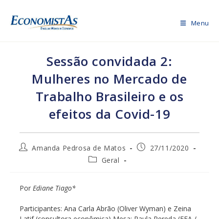
Ir
para
Menu
o
conteúdo
Sessão convidada 2:
Mulheres no Mercado de
Trabalho Brasileiro e os
efeitos da Covid-19
Autor
Post
Amanda Pedrosa de Matos
27/11/2020
do
publicado:
Categoria
Geral
post:
do
post:
Por
Ediane Tiago*
Participantes: Ana Carla Abrão (Oliver Wyman) e Zeina
Latif (consultora econômica) Mesa: Paula Pereda (FEA /