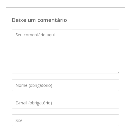
Deixe um comentário
Comentário
Digite
seu
nome
Digite
ou
seu
nome
endereço
de
Digite
de
usuário
o
e-
para
URL
mail