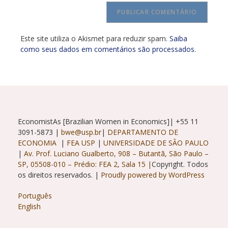
comentar
do
para
seu
comentar
site
Este site utiliza o Akismet para reduzir spam.
Saiba
(opcional)
como seus dados em comentários são processados
.
EconomistAs [Brazilian Women in Economics]| +55 11
3091-5873 |
bwe@usp.br
|
DEPARTAMENTO DE
ECONOMIA
|
FEA USP
|
UNIVERSIDADE DE SÃO PAULO
|
Av. Prof. Luciano Gualberto, 908 – Butantã, São Paulo –
SP, 05508-010 – Prédio: FEA 2, Sala 15 |
Copyright. Todos
os direitos reservados. |
Proudly powered by WordPress
Português
English